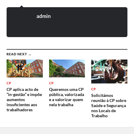
admin
READ NEXT →
CP
CP
CP aplica acto de
Queremos uma CP
CP
“in-gestão” e impõe
pública, valorizada
Solicitámos
aumentos
e a valorizar quem
reunião à CP sobre
insuficientes aos
nela trabalha
Saúde e Segurança
trabalhadores
nos Locais de
Trabalho