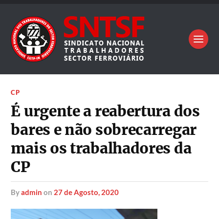
CP
É urgente a reabertura dos
bares e não sobrecarregar
mais os trabalhadores da
CP
by
admin
on
27 de Agosto, 2020