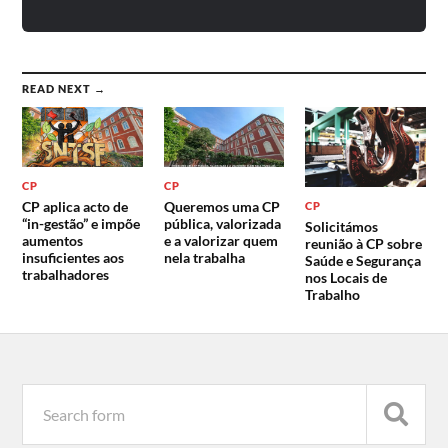
READ NEXT →
CP
CP
CP aplica acto de
Queremos uma CP
CP
“in-gestão” e impõe
pública, valorizada
Solicitámos
aumentos
e a valorizar quem
reunião à CP sobre
insuficientes aos
nela trabalha
Saúde e Segurança
trabalhadores
nos Locais de
Trabalho