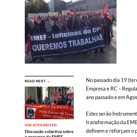
No passado dia 19 (ter
READ NEXT →
Empresa e RC – Regula
ano passado e em Agos
Estes serão Instrument
transformação da EME
UNCATEGORIZED
definem e reforçam o p
Discussão colectiva sobre
o processo da EMEF