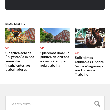
READ NEXT →
CP
CP
CP aplica acto de
Queremos uma CP
CP
“in-gestão” e impõe
pública, valorizada
Solicitámos
aumentos
e a valorizar quem
reunião à CP sobre
insuficientes aos
nela trabalha
Saúde e Segurança
trabalhadores
nos Locais de
Trabalho