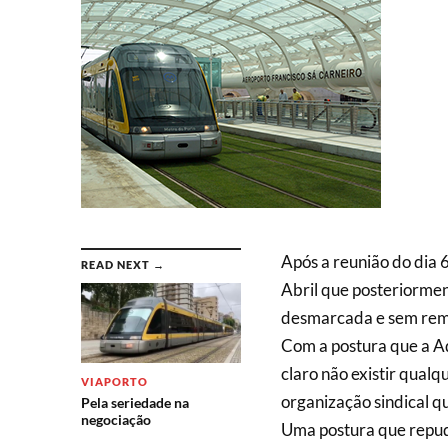
Após a reunião do dia 
READ NEXT →
Abril que posteriormen
desmarcada e sem rem
Com a postura que a A
claro não existir qua
VIAPORTO
organização sindical q
Pela seriedade na
negociação
Uma postura que repud