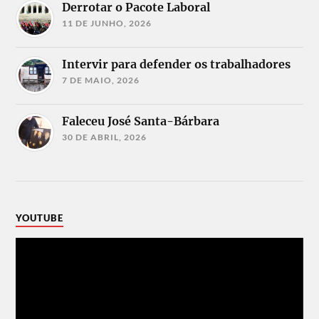
Derrotar o Pacote Laboral
11 DE JUNHO, 2026
Intervir para defender os trabalhadores
7 DE MAIO, 2026
Faleceu José Santa-Bárbara
30 DE ABRIL, 2026
YOUTUBE
Reprodutor
de
vídeo