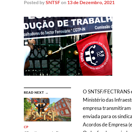
Posted
by
SNTSF
on
13 de Dezembro, 2021
O SNTSF/FECTRANS est
READ NEXT →
Ministério das Infraes
empresa transmitiram q
enviada para os sindica
Acordos de Empresa (e
CP