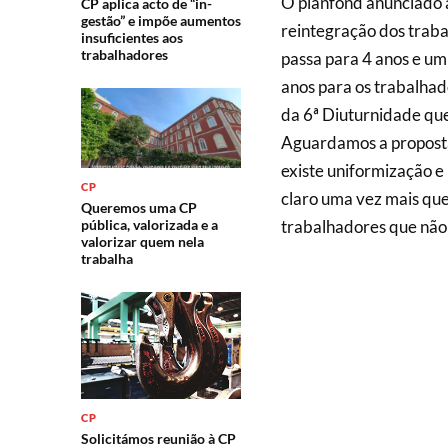
O planfond anunciado an
CP aplica acto de “in-
gestão” e impõe aumentos
reintegração dos trab
insuficientes aos
trabalhadores
passa para 4 anos e um
anos para os trabalhad
da 6ª Diuturnidade que
Aguardamos a proposta 
existe uniformização e 
CP
claro uma vez mais que
Queremos uma CP
pública, valorizada e a
trabalhadores que não 
valorizar quem nela
trabalha
CP
Solicitámos reunião à CP