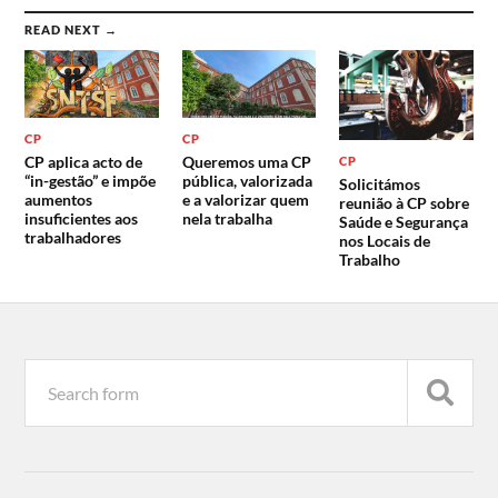
READ NEXT →
CP
CP
CP aplica acto de
Queremos uma CP
CP
“in-gestão” e impõe
pública, valorizada
Solicitámos
aumentos
e a valorizar quem
reunião à CP sobre
insuficientes aos
nela trabalha
Saúde e Segurança
trabalhadores
nos Locais de
Trabalho