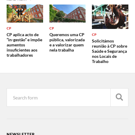
CP
CP
CP aplica acto de
Queremos uma CP
CP
“in-gestão” e impõe
pública, valorizada
Solicitámos
aumentos
e a valorizar quem
reunião à CP sobre
insuficientes aos
nela trabalha
Saúde e Segurança
trabalhadores
nos Locais de
Trabalho
NEWSLETTER