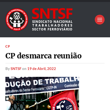
CP
CP desmarca reunião
by
SNTSF
on
19 de Abril, 2022