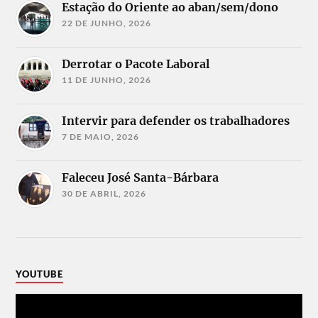
Estação do Oriente ao aban/sem/dono
22 DE JUNHO, 2026
Derrotar o Pacote Laboral
11 DE JUNHO, 2026
Intervir para defender os trabalhadores
7 DE MAIO, 2026
Faleceu José Santa-Bárbara
30 DE ABRIL, 2026
YOUTUBE
Reprodutor
de