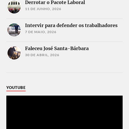
Derrotar o Pacote Laboral
11 DE JUNHO, 2026
Intervir para defender os trabalhadores
7 DE MAIO, 2026
Faleceu José Santa-Bárbara
30 DE ABRIL, 2026
YOUTUBE
Reprodutor
de
vídeo