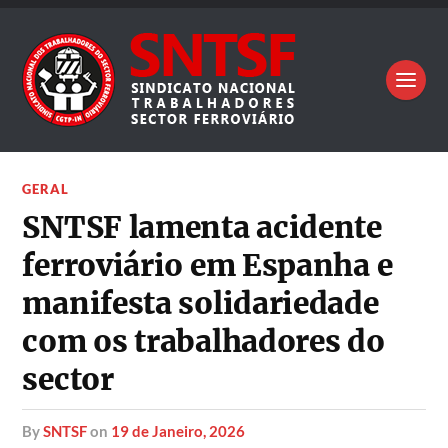
GERAL
SNTSF lamenta acidente
ferroviário em Espanha e
manifesta solidariedade
com os trabalhadores do
sector
by
SNTSF
on
19 de Janeiro, 2026