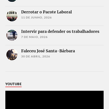
Derrotar o Pacote Laboral
11 DE JUNHO, 2026
Intervir para defender os trabalhadores
7 DE MAIO, 2026
Faleceu José Santa-Bárbara
30 DE ABRIL, 2026
YOUTUBE
Reprodutor
de
vídeo