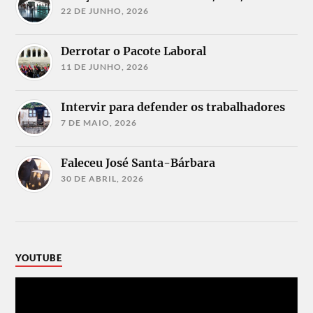
22 DE JUNHO, 2026
Derrotar o Pacote Laboral
11 DE JUNHO, 2026
Intervir para defender os trabalhadores
7 DE MAIO, 2026
Faleceu José Santa-Bárbara
30 DE ABRIL, 2026
YOUTUBE
Reprodutor
de
vídeo