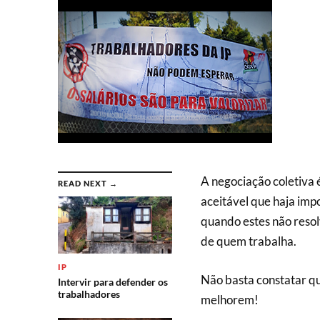
A negociação coletiva 
READ NEXT →
aceitável que haja imp
quando estes não reso
de quem trabalha.
IP
Não basta constatar que
Intervir para defender os
trabalhadores
melhorem!