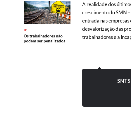
A realidade dos último
crescimento do SMN – S
entrada nas empresas d
desvalorização das pro
IP
Os trabalhadores não
trabalhadores e a inca
podem ser penalizados
SNTS