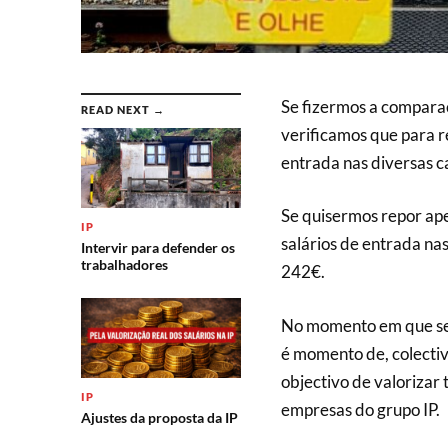
Se fizermos a comparaç
READ NEXT →
verificamos que para r
entrada nas diversas c
Se quisermos repor ape
IP
salários de entrada nas
Intervir para defender os
trabalhadores
242€.
No momento em que se 
é momento de, colectiv
objectivo de valorizar
IP
empresas do grupo IP.
Ajustes da proposta da IP