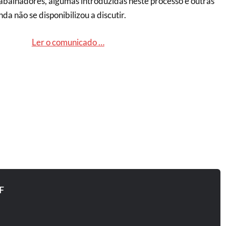
rabalhadores, algumas introduzidas neste processo e outras
da não se disponibilizou a discutir.
Ler o comunicado …
F