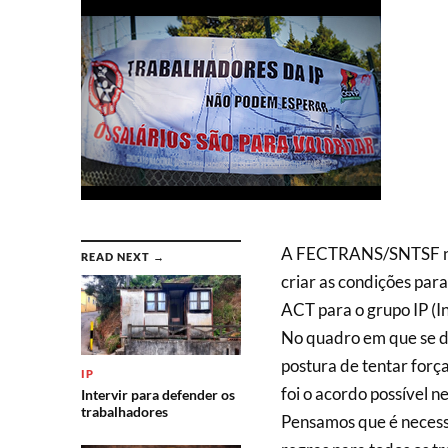
A FECTRANS/SNTSF na 
READ NEXT →
criar as condições para
ACT para o grupo IP (I
No quadro em que se d
postura de tentar força
IP
foi o acordo possível 
Intervir para defender os
trabalhadores
Pensamos que é necessá