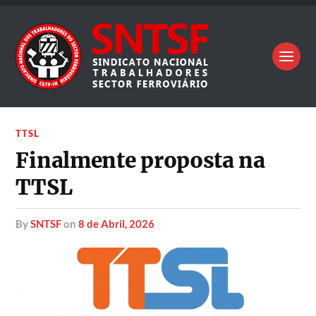
TTSL
Finalmente proposta na
TTSL
by
SNTSF
on
8 de Abril, 2026