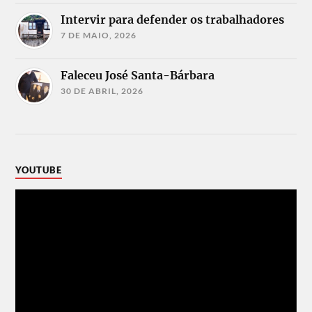
Intervir para defender os trabalhadores
7 DE MAIO, 2026
Faleceu José Santa-Bárbara
30 DE ABRIL, 2026
YOUTUBE
Reprodutor
de
vídeo