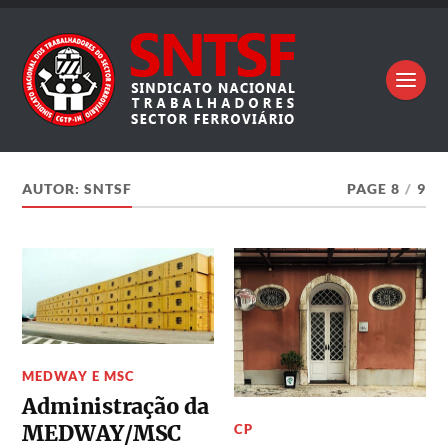
AUTOR:
SNTSF
PAGE 8
/
9
MEDWAY E MSC
Administração da
MEDWAY/MSC
CP