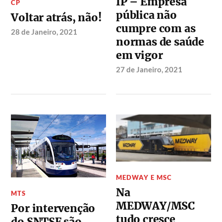
IP – Empresa
CP
pública não
Voltar atrás, não!
cumpre com as
28 de Janeiro, 2021
normas de saúde
em vigor
27 de Janeiro, 2021
MEDWAY E MSC
Na
MTS
MEDWAY/MSC
Por intervenção
tudo cresce
do SNTSF são