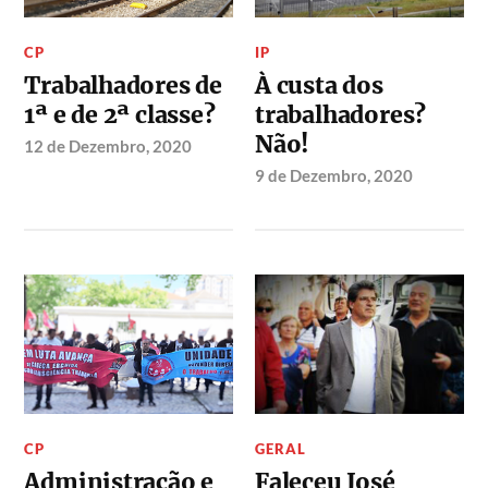
CP
IP
Trabalhadores de
À custa dos
1ª e de 2ª classe?
trabalhadores?
Não!
12 de Dezembro, 2020
9 de Dezembro, 2020
CP
GERAL
Administração e
Faleceu José