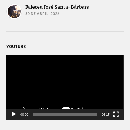
Faleceu José Santa-Bárbara
30 DE ABRIL, 2026
YOUTUBE
Reprodutor
de
vídeo
00:00
06:15