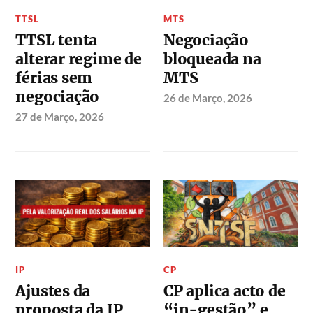
TTSL
MTS
TTSL tenta
Negociação
alterar regime de
bloqueada na
férias sem
MTS
negociação
26 de Março, 2026
27 de Março, 2026
IP
CP
Ajustes da
CP aplica acto de
proposta da IP
“in-gestão” e