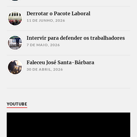
Derrotar o Pacote Laboral
11 DE JUNHO, 2026
Intervir para defender os trabalhadores
7 DE MAIO, 2026
Faleceu José Santa-Bárbara
30 DE ABRIL, 2026
YOUTUBE
Reprodutor
de
vídeo