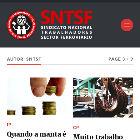
AUTOR:
SNTSF
PAGE 3
/
9
IP
CP
Quando a manta é
Muito trabalho